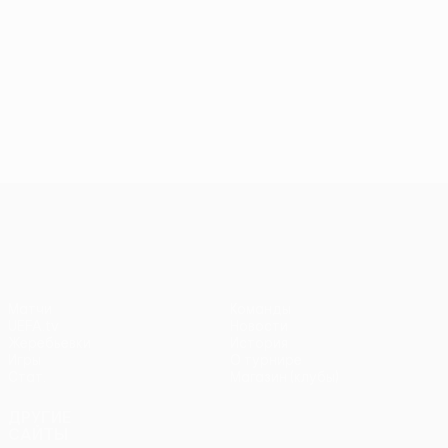
Лига конференций УЕФА
Матчи
Команды
UEFA.tv
Новости
Жеребьевки
История
Игры
О турнире
Стат.
Магазин (клубы)
ДРУГИЕ
САЙТЫ