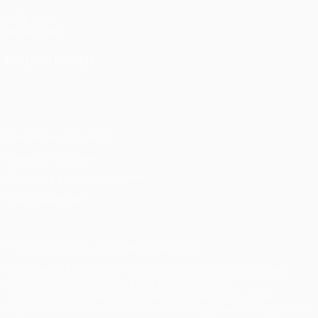
UEFA.com
Фонд УЕФА
СМЕНИТЬ ЯЗЫК
Русский
English
Français
Deutsch
Русский
Español
Italiano
Português
Конфиденциальность
Правила и условия
Правила в отношении cookie
Настройки куки
© 1998-2026 УЕФА. Все права защищены
Название UEFA, логотип УЕФА, а также элементы дизайна,
относящиеся к соревнованиям УЕФА, являются
зарегистрированными торговыми марками УЕФА и/или
охраняются авторским правом. Использование этих торговых