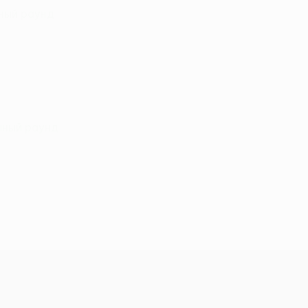
чный раунд
чный раунд