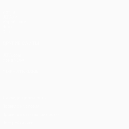
Матчи
UEFA.tv
Жеребьевки
Игры
Стат.
ДРУГИЕ САЙТЫ
UEFA.com
Фонд УЕФА
СМЕНИТЬ ЯЗЫК
Русский
English
Français
Deutsch
Русский
Español
Itali
Конфиденциальность
Правила и условия
Правила в отношении cookie
Настройки куки