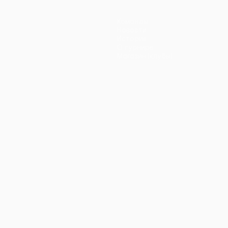
Команды
Новости
История
О турнире
Магазин (клубы)
ano
Português