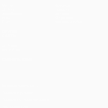
Матчи
Команды
UEFA.tv
Новости
Жеребьевки
История
Игры
О турнире
Стат.
Магазин (клубы)
ДРУГИЕ
САЙТЫ
UEFA.com
Фонд УЕФА
СМЕНИТЬ ЯЗЫК
Русский
English
Français
Deutsch
Русский
Español
Italiano
Português
Конфиденциальность
Правила и условия
Правила в отношении cookie
Настройки куки