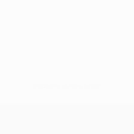
Нет данных по этому игроку
Лига конференций УЕФА