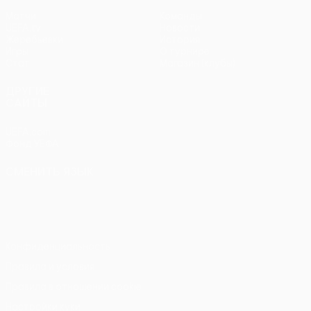
Матчи
Команды
UEFA.tv
Новости
Жеребьевки
История
Игры
О турнире
Стат.
Магазин (клубы)
ДРУГИЕ
САЙТЫ
UEFA.com
Фонд УЕФА
СМЕНИТЬ ЯЗЫК
Русский
English
Français
Deutsch
Русский
Español
Italiano
Português
Конфиденциальность
Правила и условия
Правила в отношении cookie
Настройки куки