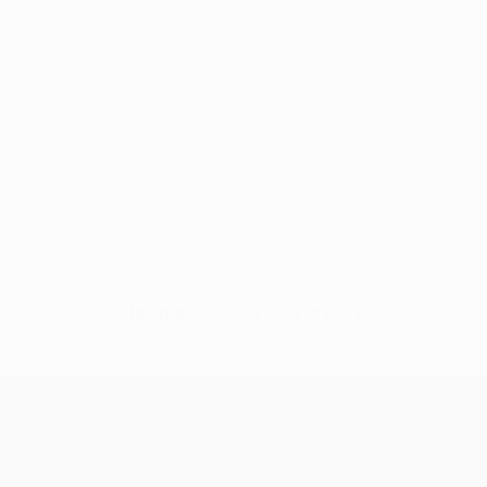
Нет данных по этому игроку
Лига конференций УЕФА