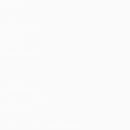
Жеребьевки
Игры
Стат.
ДРУГИЕ САЙТЫ
UEFA.com
Фонд УЕФА
СМЕНИТЬ ЯЗЫК
Русский
English
Français
Deutsch
Русский
Español
Itali
Конфиденциальность
Правила и условия
Правила в отношении cookie
Настройки куки
© 1998-2026 УЕФА. Все права защищены