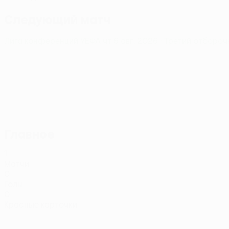
Следующий матч
Лига конференций УЕФА
чт 6 авг. 2026
· Третий отборо
Главное
1
Матчи
0
Голы
0
Красные карточки