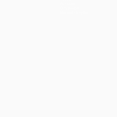
История
О турнире
Магазин (клубы)
ano
Português