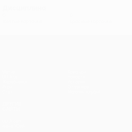
Дисциплина
0
0
Желтые карточки
Красные карточки
Лига конференций УЕФА
Матчи
Команды
UEFA.tv
Новости
Жеребьевки
История
Игры
О турнире
Стат.
Магазин (клубы)
ДРУГИЕ
САЙТЫ
UEFA.com
Фонд УЕФА