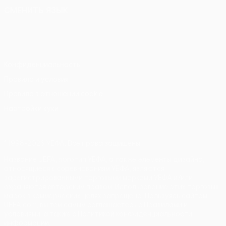
СМЕНИТЬ ЯЗЫК
Русский
English
Français
Deutsch
Русский
Español
Italiano
Português
Конфиденциальность
Правила и условия
Правила в отношении cookie
Настройки куки
© 1998-2026 УЕФА. Все права защищены
Название UEFA, логотип УЕФА, а также элементы дизайна,
относящиеся к соревнованиям УЕФА, являются
зарегистрированными торговыми марками УЕФА и/или
охраняются авторским правом. Использование этих торговых
марок в коммерческих целях запрещено. Пользуясь сайтом
UEFA.com, вы тем самым соглашаетесь с Правилами и
условиями, а также с Политикой конфиденциальности
информации.