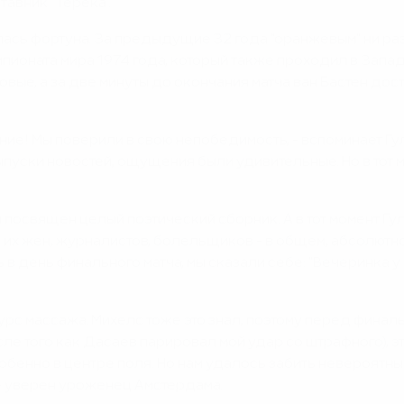
тавник "Терека".
сь фортуна. За предыдущие 32 года "оранжевым" ни раз
ионата мира 1974 года, который также проходил в Западн
вые, а за две минуты до окончания матча ван Бастен до
ние! Мы поверили в свою непобедимость, - вспоминает Гул
пуски новостей, ощущения были удивительные. Но в тот м
посвящен целый поэтический сборник. А в тот момент Гул
, их жен, журналистов, болельщиков - в общем, абсолютно
в день финального матча, мы сказали себе: "Вечеринка у 
курс массажа. Михелс тоже это знал, поэтому перед финал
осле того как Дасаев парировал мой удар со штрафного), 
обенно в центре поля. Но нам удалось забить невероятны
, - уверен уроженец Амстердама.