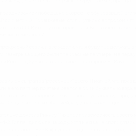
ы как будто не здесь. Смотришь вокруг: "Это что, правда?"
м празднованием победы, но скорее - с обуревавшей его 
 со счетом 0:1, "оранжевые" столкнулись с вопросом: что
я против СССР, которую мы проиграли. Было очень тяжело,
язаны выигрывать".
красный сезон, и все ждали, что я буду продолжать в том 
него разыгрывающего были прекрасные партнеры, и в перв
 и Рональд Куман, а в середине поля царили Ян Ваутерс 
равмы он сыграл за "россонери" всего 11 матчей, что, прав
и, а его партнер по атаке рвался в бой и буквально взры
 был в отличной форме и не чувствовал усталости, - про
ч. Когда мы играли с Англией, я сделал на него две переда
чательно доказав Ринусу Михелсу правомерность своего м
-2. Голландия была на ходу, хотя и едва не споткнулась
 воротам, но Вим Кифт успел подставить голову под это