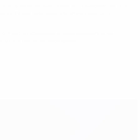
ена почти на лицевой линии, он с невероятного угла
 именно Гуллит поднимался во главе команды по
 круг над Эйндховеном. И потом мы качали всем
олучно, а там уж мы отпразднуем!".