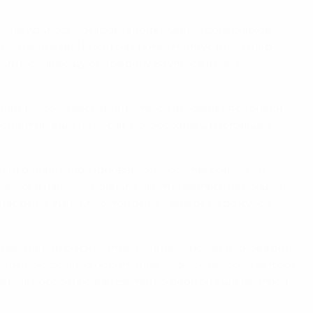
у не удалось обыграть своих главных соперников.
ой Германии. На этот раз Лотар Маттеус и Рональд
стал проникающую передачу Ваутерса и нанес
лит, который весь матч пытался избавиться от опеки
омент мы еще не могли этого осознать. Настоящее
лит решил отпраздновать это событие поярче: "Я
 всех. А накануне финала мы отправились на концерт
нас была, Уитни Хьюстон была - теперь надо кубок
ьным матчем он сказал мне: "Теперь можешь снова бить
это было огромное облегчение. Советская сборная тоже
е голы, особенно ван Бастену. Ударь он еще миллион