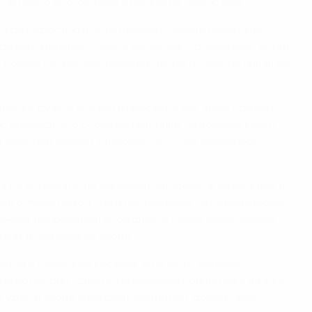
 Там было многое, чего я просто не помню уже".
тогда радостью и облегчением. Совсем иным было
 делать дальше? "Самое забавное, - добавляет Гуллит,
 потому что мы чувствовали, что мы лучше, но никак не
же духе. А я устал и просто не мог этого сделать", -
ую очередь его соотечественники: на воротах стоял
и Арнольд Мюрен, у которого в 37 лет открылось
да, не помешало им завоевать скудетто. В результате к
вал бутсами газон. Это в полной мере ощутили вторые
должает трехкратный победитель Кубка европейских
чи, и оба раза он забил".
еста в стартовом составе. Для этого тренеру
 на Ирландии: удар Пола Макграта пришелся в штангу.
т удар и забил анекдотический гол, добыв столь