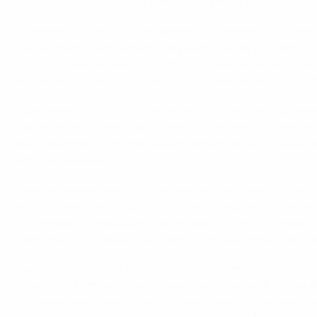
знаешь, что победил, ты сходишь с ума от радости. Но т
Возможно, отчасти эта забывчивость связана с бурны
настроение двумя неделями ранее, когда, уступив СССР
- что лучшей нашей игрой в 1988-м была та самая перва
могли это доказать. Поэтому дальше мы были просто об
"Давление было колоссальное - я провел перед этим пре
признается экс-звезда "Милана". К счастью, у 25-лет
ван Брекелен, в центре защиты играли Франк Райкаард
второе дыхание.
В нападении не знал устали ван Бастен, однако из-за т
началу чемпионата Европы Гуллит с трудом волочил ног
соперники голландцев - англичане. "К счастью, Марко
чемпионов. - От меня требовалось только отдать ему мя
Еще через 15 минут ван Бастен сделал хет-трик, окон
пришлось поменять первоначальную схему 4-3-3 на 4-4
Восемью минутами позже Рональд Куман промахнулся по