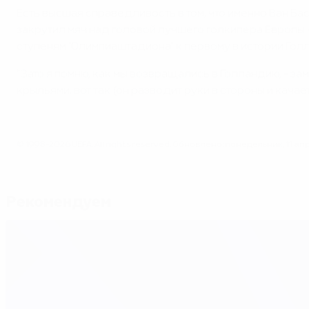
Есть высшая справедливость в том, что именно Ван Ба
закрутил мяч над головой лучшего голкипера Европы -
ступеням "Олимпиаштадиона" к первому в истории Голл
"Зато я помню, как мы возвращались в Голландию, - за
крыльями, вот так (он разводит руки в стороны и качает
© 1998-2026 UEFA. All rights reserved.
Обновлено: понедельник, 11 апре
Рекомендуем