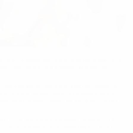
егко было поддерживать форму, благодаря которой он
ной Марко ван Бастена и певицы Уитни Хьюстон
. Марко ван Бастен принял мяч в высоком прыжке и
го пламени. Это был именно тот момент, которого
аева. Начался самый славный час в истории сборной
ена после удара Игоря Беланова с пенальти. Когда
. - Чувствуешь какую-то отстраненность. То есть ты