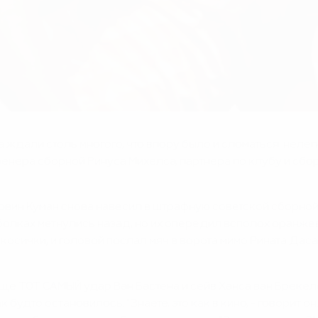
а ждали столь многого, что впору было и сломаться: нел
нера сборной Ринуса Михелса, партнера по клубу и сбор
Эрвин Куман снова навесил в штрафную советской сборной
олках метнулись назад, но их опередил всполох оранжево
 косички, и головой послал мяч в ворота мимо Рината Дас
еще ТОТ САМЫЙ удар Ван Бастена и сейв Ханса ван Брекел
будто остановилось. "Знаете, это как в кино, - говорит он