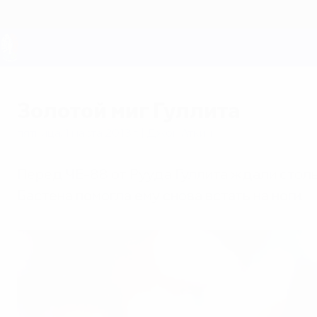
Skip
to
main
content
ЕВРО-2028
Золотой миг Гуллита
пятница, 1 марта 2013 г.
| Джон Аткин
Перед ЧЕ-88 от Рууда Гуллита ждали столь
Бастена помогла ему снова встать на ноги.