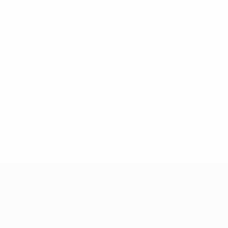
стен сказал последнее слово, когда, приняв передачу Мюр
 впритирку с дальней штангой. Но справедливо и то, что
андии кубку - даже если сейчас он этого не помнит.
мечает он. - Мы сели в самолет, и командир решил сделать
 ими). А я сказал ему: "Ты, главное, самолет посади благоп
ля 2016 г.