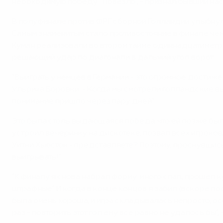
необходимую победу. "Повезло", - признал бывший нас
В полуфинале против ФРГ сборной Голландии улыбнула
Самым знаменитым стало противостояние в финале чемп
Куман реализовали во втором тайме одиннадцатиметро
решающий удар по диагонали в дальний угол ворот.
"Выиграть у немцев в Германии - это огромное достиже
Ульриха Боровки. - Когда мы смотрели голландские вы
понимание пришло через пару дней".
Это была столь выдающаяся победа, что ей позже был 
устроил вечеринку на дискотеке, позвал всех игроков
Уитни Хьюстон - представляете? Поэтому, проснувшись 
выигрывать!"
"К финалу я снова набрал форму: много спал, прошел 
штрафные". И когда в конце концов я забил (вскоре п
была очень хороша, и игра складывалась непросто, ос
раз - повторить этот гол ему все равно не удалось бы"