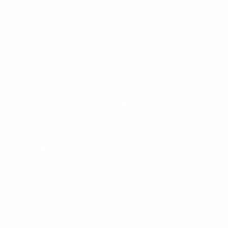
Золотой миг Гуллита
©UEFA.com
Перед чемпионатом Европы 1988 года от Рууда Гуллит
стал лучшим футболистом мира. Однако поддержка тре
помогла ему снова встать на ноги.
Шла 33-я минута финального матча в Мюнхене, когда 
головой скинул вдоль ворот. Футболисты в белых футб
ждал Гуллит: он выпрыгнул, разметав свои знаменитые
Голландии.
До конца матча, завершившегося со счетом 2:0, были 
Гуллит во главе сборной шел получать кубок, время как 