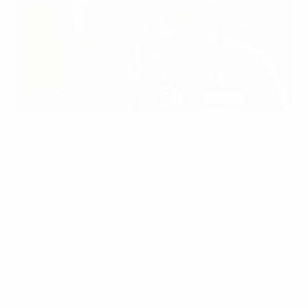
Испания - это не страшно
©Getty Images
Чезаре Пранделли прекрасно понимает, что в
финале ЕВРО-2012 с испанцами сборную Италии
ждет труднейшее испытание, однако он уверен,
что победа "скуадре адзурре" по плечу. "Мы не
должны их бояться, - заявил наставник итальянцев.
- Мы здесь потому, что мы это заслужили, и отдадим
борьбе все силы".
Сегодня тренер выступил на последней пресс-
конференции в "итальянском доме", где его снова
встретили овацией. Помимо прочего Пранделли