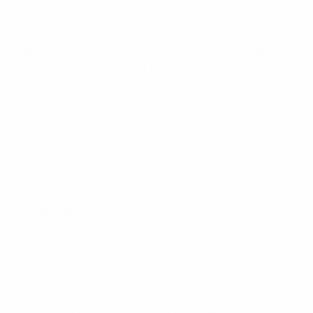
Итальянцы уже встречались с испанцами на
ЕВРО-2012, сыграв с ними вничью (1:1) в стартовом
матче. Тогда Антонио Ди Натале вывел "скуадру
адзурру" вперед, на что чемпионы быстро ответили
голом Цеска Фабрегаса. Пранделли считает, что за
три недели, прошедшие после поединка в
Гданьске, его подопечные здорово прибавили. "Мы
стали лучше, поскольку много работали,
подтягивали физическую форму и, если говорить с
точки зрения психологии, стали настоящей
командой", - заверил он.
"В прошлом матче с испанцами мы чудесно провели
первый тайм и должны снова повторить это, -
воззвал к своей команде Пранделли. - Не секрет,
что мы должны сохранить баланс в игре. Если
будем расходовать имеющиеся ресурсы в
правильном направлении, у нас будут шансы. Мы
должны проявить верный настрой. Речь не только