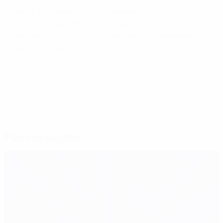
о том, чтобы продолжать играть в том же духе, дело
также в правильном отношении к делу. Не стоит
бояться испанцев. Мы по праву дошли до этой
стадии. Мы бросим бой сопернику и сделаем все
ради победы".
© 1998-2026 UEFA. All rights reserved.
Обновлено: суббота, 30 июня 2012 г.
Рекомендуем