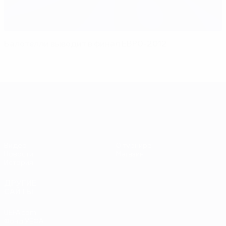
Балотелли выводит в финал ЕВРО-2012
ЕВРО-2028
Видео
О турнире
Новости
Магазин
История
ДРУГИЕ
САЙТЫ
UEFA.com
Фонд УЕФА