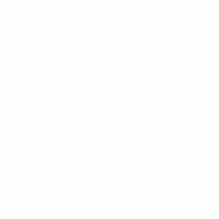
выразил восторг от победы над очень крепкой
немецкой сборной (2:1) во вчерашнем матче в
Варшаве.
"Мы гордимся тем, что сделали, - отметил 54-летний
специалист, первым делом поздравивший
президента Италии Джорджо Наполетано,
которому сегодня исполнилось 86 лет. - Когда
представляешь свою страну, испытываешь особую
гордость, но еще лучше понимаешь это, когда
оказываешься за рубежом. Здесь ты полностью
осознаешь, что значит нести знамя своей страны. У
нас был план на вчерашний матч, и игроки его
полностью выполнили. Парни сыграли
исключительным образом. У нас было мало
времени на подготовку, но мы распорядились им
как следует".
На пути в киевский финал итальянцы