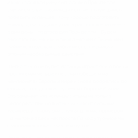
израсходовали уйму сил, однако Пранделли
считает, что у его команды есть неплохие шансы
победить испанцев. "Хочу хорошо подготовить
команду, пусть даже у нас в распоряжении всего
один день, - подтвердил Пранделли. - Будем
работать так же, как и перед матчем с Германией.
Займемся поиском слабых мест соперника и
отточим необходимые действия".
"Легко точно не будет. Испанцы играют бок о бок на
протяжении четырех лет, они победили на
чемпионатах Европы и мира и снова добрались до
финала, - продолжил рулевой сборной Италии. -
Это означает, что испанцы сильны не только
непосредственно в игре - их красит сильный
характер, и потому они служат для нас примером.
Но мы тоже здесь неспроста. По ходу турнира мы
становимся только лучше и лучше".