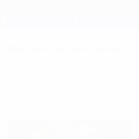
Skip
to
main
content
ЕВРО-2028
Испания - это не страшно
пятница, 29 июня 2012 г.
| Ричард Айкман
На последней пресс-конференции в
"итальянском доме" Чезаре Пранделли
заявил, что его подопечные ни в коем
случае не должны бояться испанцев.