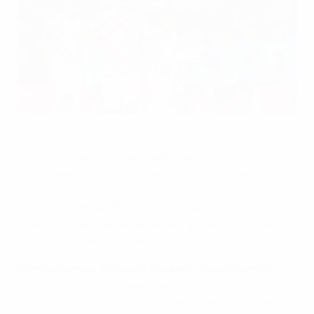
Эдуардо покидает поле в разочарованным, как и все
остальные хорватские футболисты
©Getty Images
После поражения с минимальным счетом в матче с
испанцами хорваты в один голос говорили, что они
показали свою лучшую игру и могут гордиться
выступлением на ЕВРО-2012. Иван Ракитич, который,
по его словам, был едва жив от усталости, сожалел
о загубленном моменте.
Полузащитник сборной Хорватии Иван Ракитич:
К большому сожалению, я не смог
воспользоваться голевым моментом, который мне