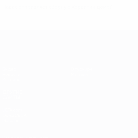
Навас отправляет сборную Хорватии домой
ЕВРО-2028
Видео
О турнире
Новости
Магазин
История
ДРУГИЕ
САЙТЫ
UEFA.com
Фонд УЕФА
Магазин