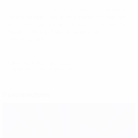
Думаю, если ты до последних минут заставляешь
испанцев нервничать в матче, от которого зависит
их судьба, эту игру можно назвать блестящей. Мы
играли всей душой, но, увы, не вышли в
четвертьфинал.
© 1998-2026 UEFA. All rights reserved.
Обновлено: вторник, 19 июня 2012 г.
Рекомендуем