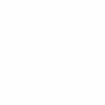
сборной Хорватии не будет, но у нее прекрасное
будущее.
Думаю, болельщики могут быть довольны. Мы
выложились по максимуму, боролись с первого
матча до последнего, с первой минуты до
последней. Мы возвращаемся домой с высоко
поднятой головой. Даже не добравшись до плей-
офф, Хорватия гордо покидает чемпионат.
Полузащитник сборной Хорватии Даниель
Праньич:
Мы играли так, как просил нас тренер. Мы
изумительно оборонялись и не позволяли
испанцам создавать очень опасные моменты. Они
мастерски обращаются с мячом, поэтому нам было
сложно им завладеть. Пока сохранялся счет 0:0, у
нас была надежда. Кто знает, как бы закончился
матч, забей Ракитич. Но, к сожалению, сейчас мы не
можем ничего изменить.