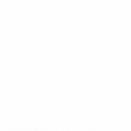
выпал. Наверное, теперь меня ждет не одна
бессонная ночь. Было очевидно, что мы полностью
выложились, показали все свои лучшие качества.
Скажу честно, я оставил на поле всего себя.
Казалось, что даже не смогу сам уйти в
раздевалку, я еле жив.
Я просто хочу сказать большое-пребольшое
спасибо нашим болельщикам, которые все время
поддерживали нас. Я горжусь этими людьми.
Полузащитник сборной Хорватии Огнен Вукоевич:
Мы не смогли решить задачу, но я считаю, что мы
сыграли очень хорошо. Чтобы победить Испанию,
нужно немного удачи. Жаль, что свой шанс не
реализовал Ракитич. Если бы мы забили, думаю,
изменили бы ход игры. Все футболисты нашей
сборной могут гордиться тем, что сделали. Мы
провели три отличных матча. В четвертьфинале