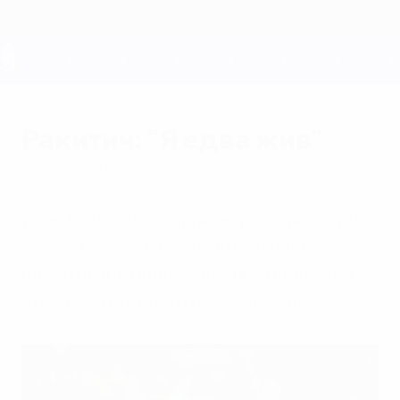
Skip
to
main
content
ЕВРО-2028
Ракитич: "Я едва жив"
понедельник, 18 июня 2012 г.
Иван Ракитич, который мертвецки устал,
но мог поставить испанцев в очень
щекотливое положение, предположил,
что его ждет много бессонных ночей.