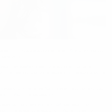
гает, что "скуадре адзурре" нечего бояться команду
 заметил он.
ивал сам. Хавбек "Ювентуса" здорово сыграл в
ти. Естественно, один из первых вопросов журналистов
у промахнуться. Решение было принято в доли секунды.
рю, чтобы тот не задавался".
 выиграл Лигу чемпионов УЕФА, завоевал три
и Пирло не может удержаться, чтобы не провести