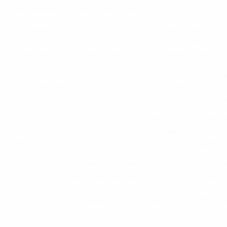
параллели с тем матчем в Дортмунде.
"Различие в том, что немцы тогда играли в родных сте
команда, и мы сильны в каждой линии. Германия исповед
статистику последних очных встреч, и они не хотят пов
"Мы смотрели все матчи сборной Германии. Это отличн
полуфиналах, - рассуждал Пирло. - Сегодня мы изучали
англичанами. Хотя это, конечно, будет совсем иной по
Как и Чезаре Пранделли на вчерашней пресс-конферен
с Пирло, который продолжает претендовать на "Золото
опередить игроков вроде Лионеля Месси и Криштиану 
Что сейчас действительно занимает ум Пирло, так это 
же минут. В нас царит нужный дух и страсть борьбы,- 
принять участие в столь важной встрече. Конец моей 
теперь пройти турнирный путь до самого конца. Мы здес