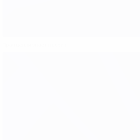
Пранделли знает и верит