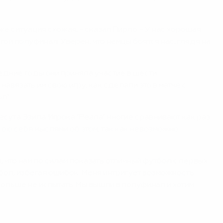
же ситуация схожая, - сказал Пирло. - У нас хорошая
угой полуфинал. Уверен, что немцы боятся нас, глядя на
ледние годы они приняла участие в шести
авязать им свою игру, как сделали это в матче с
ол"
ута Эзила. Игрока "Реала" многие сравнивают как раз
кою себя мыслями об этом, так как невозможно
м, что нам по силам показать отличный футбол с первых
тбол, избегая ошибок. Меня интригует возможность
больше не испытать. Мы вышли в полуфинал и хотим