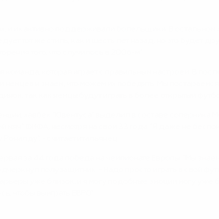
нах, и их активно поддерживали болельщики. В остальном 
ует тот же стиль, как и шесть лет назад, но это будет др
торения того, что случилось в 2006-м".
ая команда, которая играет с правильным настроем. В пос
 немцев и знаем, что можем их победить. Мы постараемся н
единок, так как немцы будут играть в более открытый футб
ции, хавбек "Ювентуса" выделил в составе соперника Мес
й мяч" ФИФА, несмотря на свои 33 года. "Я даже не беспо
Роналду", - считает итальянец.
первая за 44 года победа на чемпионате Европы. "Мы знае
подчеркнул полузащитник. - Надо просто играть в свой фу
карьеры уже близок, и я могу подобные эмоции могу уже 
ь, чтобы выиграть ЕВРО".