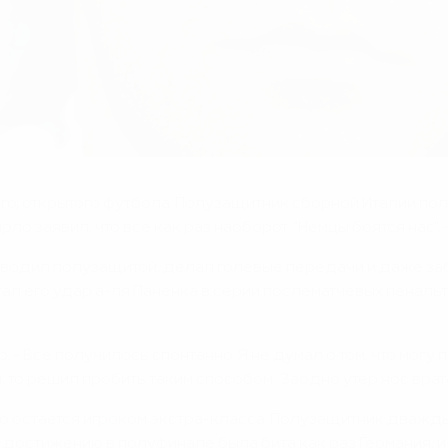
о, открытого футбола. Полузащитник сборной Италии пола
 заявил, что все как раз наоборот. "Немцы боятся нас", -
оводил полузащитой, делал голевые передачи и даже заб
тал его удар а-ля Паненка в серии послематчевых пеналь
о. - Все получилось спонтанно. Я не думал о том, что мог
, то решил пробить таким способом. Заодно утер нос врата
о остается игроком экстра-класса. Полузащитник дважды
у достижению в полуфинале была бита как раз Германия, 