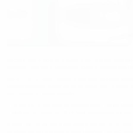
Андреа Пирло на пресс-конференции во вторник
©Getty Images
Андреа Пирло ждет от полуфинала с немцами красивог
Йоахима Лева. На сегодняшней пресс-конференции Пирло
На ЕВРО-2012 Пирло проявил себя во всей красе: рук
четвертьфинале против англичан. Вишенкой на торте с
был посвящен этому эпизоду.
"Специально я этот удар не отрабатывал, - сказал Пирл
Я увидел, что голкипер [Джо Харт] заваливается в угол
Шесть лет спустя после триумфального ЧМ-2006 Пирл
скудетто и стал чемпионом мира. На пути к последнем