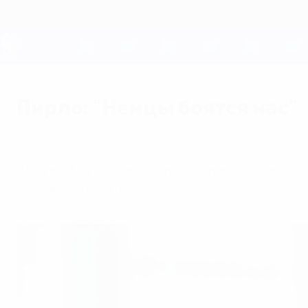
Skip
to
main
content
ЕВРО-2028
Пирло: "Немцы боятся нас"
вторник, 26 июня 2012 г.
| Ричард Айкман
Андреа Пирло забил англичанам издевательс
полуфинале ЕВРО-2012 в Донецке.