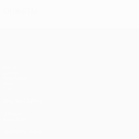
Сюжеты
Лига Европы УЕФА
Матчи
UEFA.tv
Жеребьевки
Игры
Стат.
ДРУГИЕ САЙТЫ
UEFA.com
Фонд УЕФА
СМЕНИТЬ ЯЗЫК