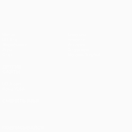
Лига Европы УЕФА
Матчи
Команды
UEFA.tv
Новости
Жеребьевки
История
Игры
О турнире
Стат.
Магазин (клубы)
ДРУГИЕ
САЙТЫ
UEFA.com
Фонд УЕФА
СМЕНИТЬ ЯЗЫК
Русский
English
Français
Deutsch
Русский
Español
Italiano
Português
ПОДПИСЫВАЙСЯ