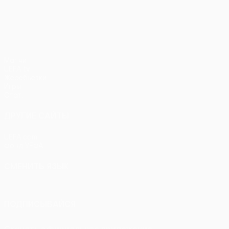
Лига Европы УЕФА
Матчи
UEFA.tv
Жеребьевки
Игры
Стат.
ДРУГИЕ САЙТЫ
UEFA.com
Фонд УЕФА
СМЕНИТЬ ЯЗЫК
Русский
English
Français
Deutsch
Русский
Español
Itali
ПОДПИСЫВАЙСЯ