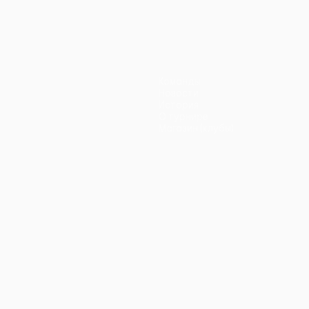
Команды
Новости
История
О турнире
Магазин (клубы)
ano
Português