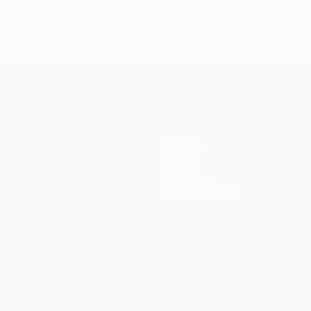
Команды
Новости
История
О турнире
Магазин (клубы)
ano
Português