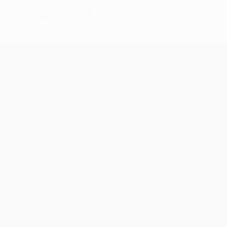
Дисциплина
Лига Европы УЕФА
Матчи
UEFA.tv
Жеребьевки
Игры
Стат.
ДРУГИЕ САЙТЫ
UEFA.com
Фонд УЕФА
СМЕНИТЬ ЯЗЫК
Русский
English
Français
Deutsch
Русский
Español
Itali