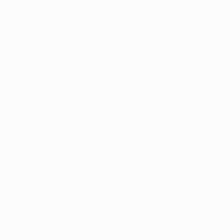
Пропущенные голы
3 ср. за матч
1
Красные карточки
0,5 ср. за матч