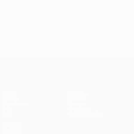
Лига Европы УЕФА
Матчи
Команды
UEFA.tv
Новости
Жеребьевки
История
Игры
О турнире
Стат.
Магазин (клубы)
ДРУГИЕ
САЙТЫ