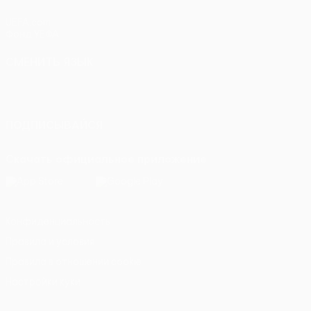
UEFA.com
Фонд УЕФА
СМЕНИТЬ ЯЗЫК
Русский
English
Français
Deutsch
Русский
Español
Italiano
Português
ПОДПИСЫВАЙСЯ
Скачать официальное приложение
Конфиденциальность
Правила и условия
Правила в отношении cookie
Настройки куки