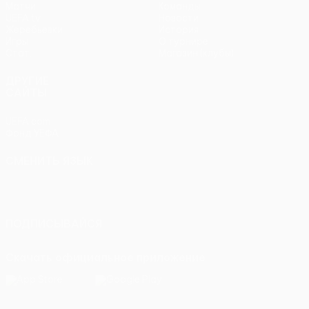
Матчи
Команды
UEFA.tv
Новости
Жеребьевки
История
Игры
О турнире
Стат.
Магазин (клубы)
ДРУГИЕ
САЙТЫ
UEFA.com
Фонд УЕФА
СМЕНИТЬ ЯЗЫК
Русский
English
Français
Deutsch
Русский
Español
Italiano
Português
ПОДПИСЫВАЙСЯ
Скачать официальное приложение