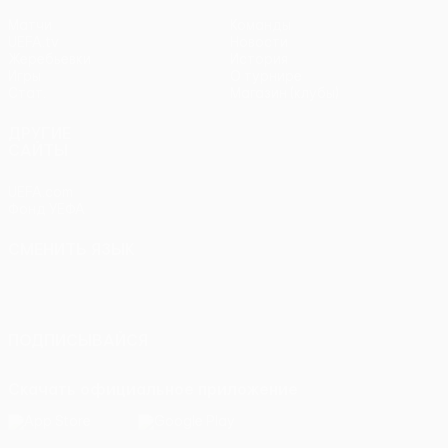
Матчи
Команды
UEFA.tv
Новости
Жеребьевки
История
Игры
О турнире
Стат.
Магазин (клубы)
ДРУГИЕ
САЙТЫ
UEFA.com
Фонд УЕФА
СМЕНИТЬ ЯЗЫК
Русский
English
Français
Deutsch
Русский
Español
Italiano
Português
ПОДПИСЫВАЙСЯ
Скачать официальное приложение