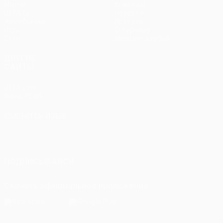
Матчи
Команды
UEFA.tv
Новости
Жеребьевки
История
Игры
О турнире
Стат.
Магазин (клубы)
ДРУГИЕ
САЙТЫ
UEFA.com
Фонд УЕФА
СМЕНИТЬ ЯЗЫК
Русский
English
Français
Deutsch
Русский
Español
Italiano
Português
ПОДПИСЫВАЙСЯ
Скачать официальное приложение