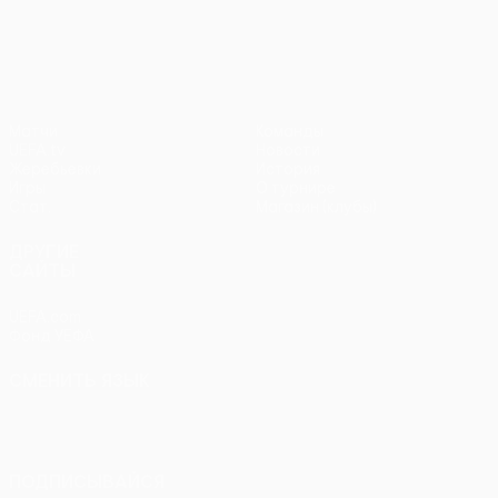
Лига Европы УЕФА
Матчи
Команды
UEFA.tv
Новости
Жеребьевки
История
Игры
О турнире
Стат.
Магазин (клубы)
ДРУГИЕ
САЙТЫ
UEFA.com
Фонд УЕФА
СМЕНИТЬ ЯЗЫК
Русский
English
Français
Deutsch
Русский
Español
Italiano
Português
ПОДПИСЫВАЙСЯ