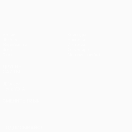
Лига Европы УЕФА
Матчи
Команды
UEFA.tv
Новости
Жеребьевки
История
Игры
О турнире
Стат.
Магазин (клубы)
ДРУГИЕ
САЙТЫ
UEFA.com
Фонд УЕФА
СМЕНИТЬ ЯЗЫК
Русский
English
Français
Deutsch
Русский
Español
Italiano
Português
ПОДПИСЫВАЙСЯ