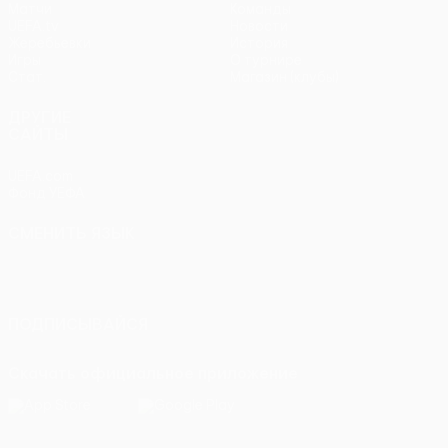
Матчи
Команды
UEFA.tv
Новости
Жеребьевки
История
Игры
О турнире
Стат.
Магазин (клубы)
ДРУГИЕ
САЙТЫ
UEFA.com
Фонд УЕФА
СМЕНИТЬ ЯЗЫК
Русский
English
Français
Deutsch
Русский
Español
Italiano
Português
ПОДПИСЫВАЙСЯ
Скачать официальное приложение