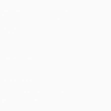
Матчи
Команды
UEFA.tv
Новости
Жеребьевки
История
Игры
О турнире
Стат.
Магазин (клубы)
ДРУГИЕ
САЙТЫ
UEFA.com
Фонд УЕФА
СМЕНИТЬ ЯЗЫК
Русский
English
Français
Deutsch
Русский
Español
Italiano
Português
ПОДПИСЫВАЙСЯ
Скачать официальное приложение