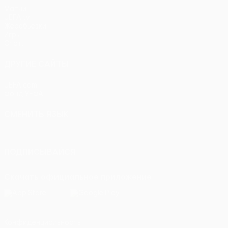
Матчи
UEFA.tv
Жеребьевки
Игры
Стат.
ДРУГИЕ САЙТЫ
UEFA.com
Фонд УЕФА
СМЕНИТЬ ЯЗЫК
Русский
English
Français
Deutsch
Русский
Español
Itali
ПОДПИСЫВАЙСЯ
Скачать официальное приложение
Конфиденциальность