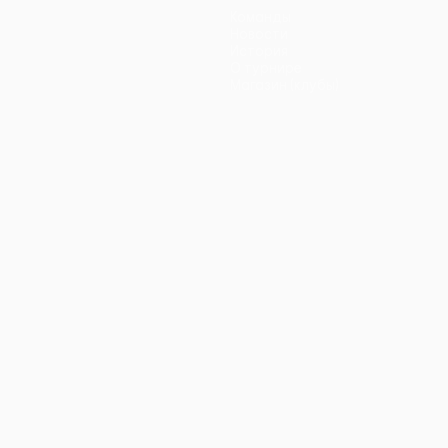
Команды
Новости
История
О турнире
Магазин (клубы)
ano
Português