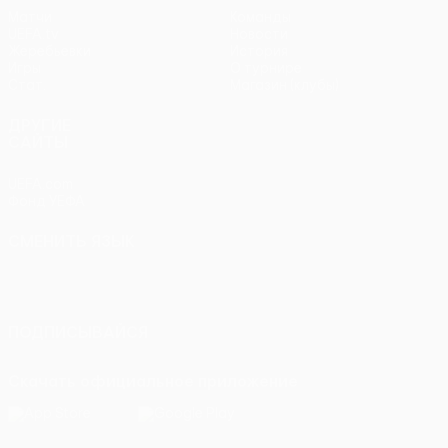
Матчи
Команды
UEFA.tv
Новости
Жеребьевки
История
Игры
О турнире
Стат.
Магазин (клубы)
ДРУГИЕ
САЙТЫ
UEFA.com
Фонд УЕФА
СМЕНИТЬ ЯЗЫК
Русский
English
Français
Deutsch
Русский
Español
Italiano
Português
ПОДПИСЫВАЙСЯ
Скачать официальное приложение