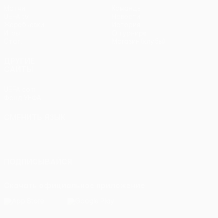
Матчи
Команды
UEFA.tv
Новости
Жеребьевки
История
Игры
О турнире
Стат.
Магазин (клубы)
ДРУГИЕ
САЙТЫ
UEFA.com
Фонд УЕФА
СМЕНИТЬ ЯЗЫК
Русский
English
Français
Deutsch
Русский
Español
Italiano
Português
ПОДПИСЫВАЙСЯ
Скачать официальное приложение