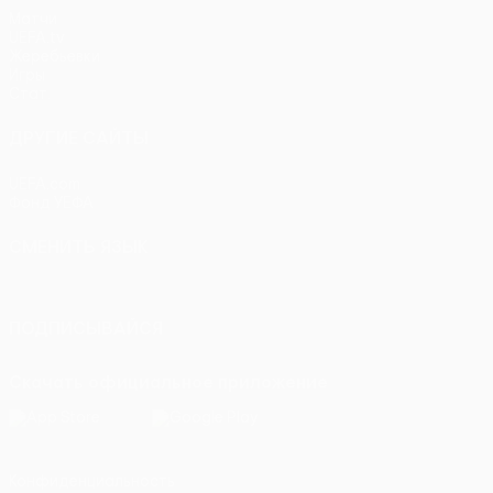
Матчи
UEFA.tv
Жеребьевки
Игры
Стат.
ДРУГИЕ САЙТЫ
UEFA.com
Фонд УЕФА
СМЕНИТЬ ЯЗЫК
Русский
English
Français
Deutsch
Русский
Español
Itali
ПОДПИСЫВАЙСЯ
Скачать официальное приложение
Конфиденциальность