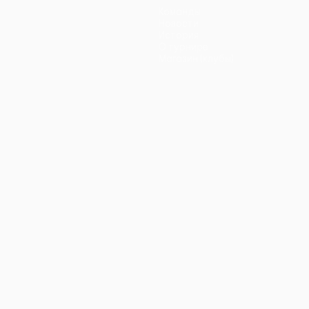
Команды
Новости
История
О турнире
Магазин (клубы)
ano
Português