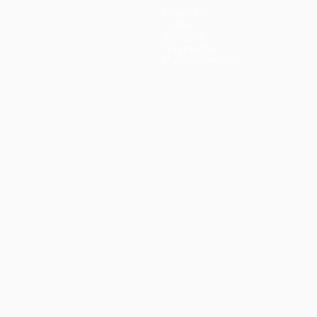
Команды
Новости
История
О турнире
Магазин (клубы)
ano
Português