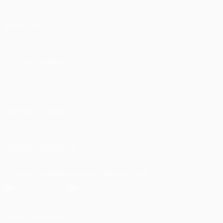
Матчи
UEFA.tv
Жеребьевки
Игры
Стат.
ДРУГИЕ САЙТЫ
UEFA.com
Фонд УЕФА
СМЕНИТЬ ЯЗЫК
Русский
English
Français
Deutsch
Русский
Español
Itali
ПОДПИСЫВАЙСЯ
Скачать официальное приложение
Конфиденциальность