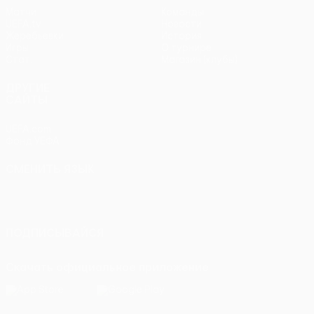
Матчи
Команды
UEFA.tv
Новости
Жеребьевки
История
Игры
О турнире
Стат.
Магазин (клубы)
ДРУГИЕ
САЙТЫ
UEFA.com
Фонд УЕФА
СМЕНИТЬ ЯЗЫК
Русский
English
Français
Deutsch
Русский
Español
Italiano
Português
ПОДПИСЫВАЙСЯ
Скачать официальное приложение