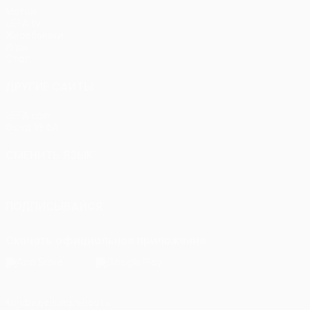
Матчи
UEFA.tv
Жеребьевки
Игры
Стат.
ДРУГИЕ САЙТЫ
UEFA.com
Фонд УЕФА
СМЕНИТЬ ЯЗЫК
Русский
English
Français
Deutsch
Русский
Español
Itali
ПОДПИСЫВАЙСЯ
Скачать официальное приложение
Конфиденциальность