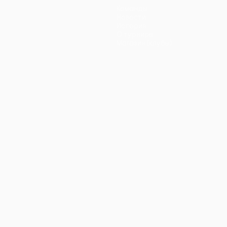
Команды
Новости
История
О турнире
Магазин (клубы)
ano
Português