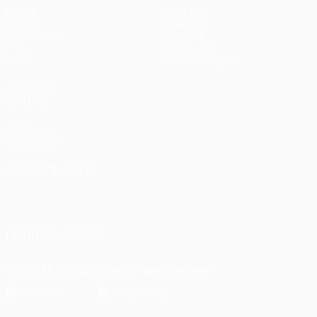
Матчи
Команды
UEFA.tv
Новости
Жеребьевки
История
Игры
О турнире
Стат.
Магазин (клубы)
ДРУГИЕ
САЙТЫ
UEFA.com
Фонд УЕФА
СМЕНИТЬ ЯЗЫК
Русский
English
Français
Deutsch
Русский
Español
Italiano
Português
ПОДПИСЫВАЙСЯ
Скачать официальное приложение