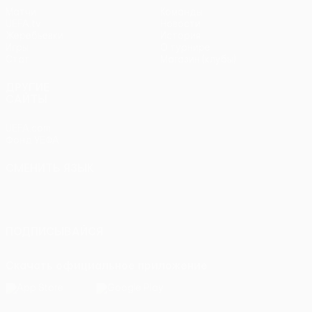
Матчи
Команды
UEFA.tv
Новости
Жеребьевки
История
Игры
О турнире
Стат.
Магазин (клубы)
ДРУГИЕ
САЙТЫ
UEFA.com
Фонд УЕФА
СМЕНИТЬ ЯЗЫК
Русский
English
Français
Deutsch
Русский
Español
Italiano
Português
ПОДПИСЫВАЙСЯ
Скачать официальное приложение