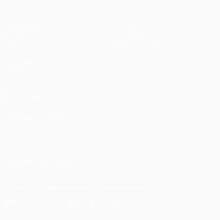
Матчи
Команды
UEFA.tv
Новости
Жеребьевки
История
Игры
О турнире
Стат.
Магазин (клубы)
ДРУГИЕ
САЙТЫ
UEFA.com
Фонд УЕФА
СМЕНИТЬ ЯЗЫК
Русский
English
Français
Deutsch
Русский
Español
Italiano
Português
ПОДПИСЫВАЙСЯ
Скачать официальное приложение