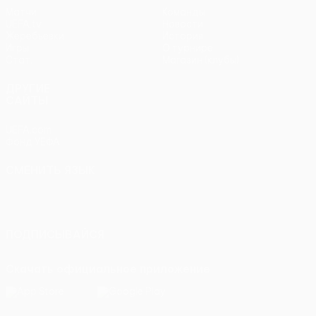
Матчи
Команды
UEFA.tv
Новости
Жеребьевки
История
Игры
О турнире
Стат.
Магазин (клубы)
ДРУГИЕ
САЙТЫ
UEFA.com
Фонд УЕФА
СМЕНИТЬ ЯЗЫК
Русский
English
Français
Deutsch
Русский
Español
Italiano
Português
ПОДПИСЫВАЙСЯ
Скачать официальное приложение