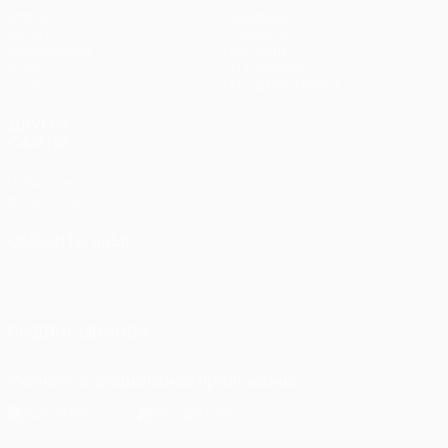
Матчи
Команды
UEFA.tv
Новости
Жеребьевки
История
Игры
О турнире
Стат.
Магазин (клубы)
ДРУГИЕ
САЙТЫ
UEFA.com
Фонд УЕФА
СМЕНИТЬ ЯЗЫК
Русский
English
Français
Deutsch
Русский
Español
Italiano
Português
ПОДПИСЫВАЙСЯ
Скачать официальное приложение