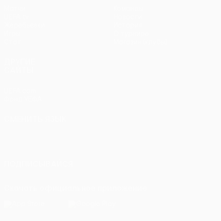
Матчи
Команды
UEFA.tv
Новости
Жеребьевки
История
Игры
О турнире
Стат.
Магазин (клубы)
ДРУГИЕ
САЙТЫ
UEFA.com
Фонд УЕФА
СМЕНИТЬ ЯЗЫК
Русский
English
Français
Deutsch
Русский
Español
Italiano
Português
ПОДПИСЫВАЙСЯ
Скачать официальное приложение