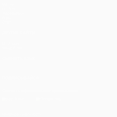
Матчи
UEFA.tv
Жеребьевки
Игры
Стат.
ДРУГИЕ САЙТЫ
UEFA.com
Фонд УЕФА
СМЕНИТЬ ЯЗЫК
Русский
English
Français
Deutsch
Русский
Español
Itali
ПОДПИСЫВАЙСЯ
Скачать официальное приложение
Конфиденциальность