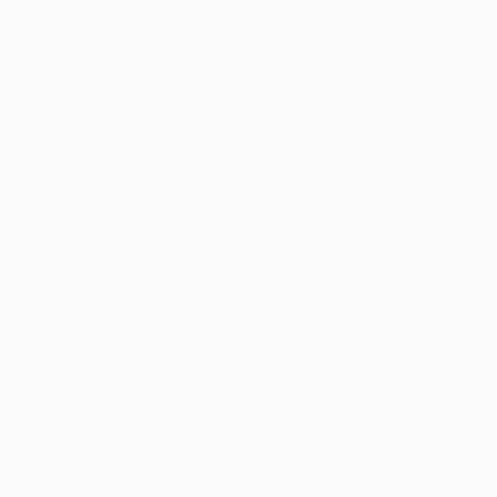
Команды
Новости
История
О турнире
Магазин (клубы)
ano
Português