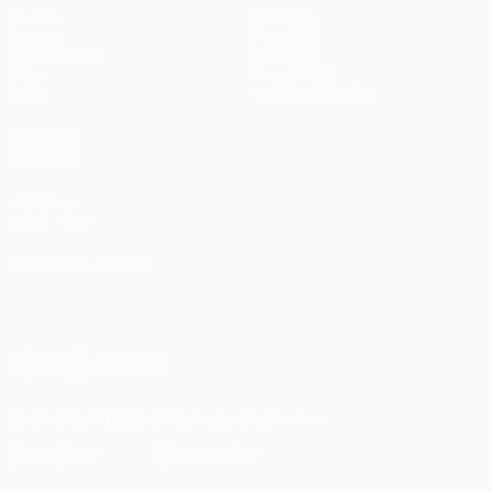
Матчи
Команды
UEFA.tv
Новости
Жеребьевки
История
Игры
О турнире
Стат.
Магазин (клубы)
ДРУГИЕ
САЙТЫ
UEFA.com
Фонд УЕФА
СМЕНИТЬ ЯЗЫК
Русский
English
Français
Deutsch
Русский
Español
Italiano
Português
ПОДПИСЫВАЙСЯ
Скачать официальное приложение