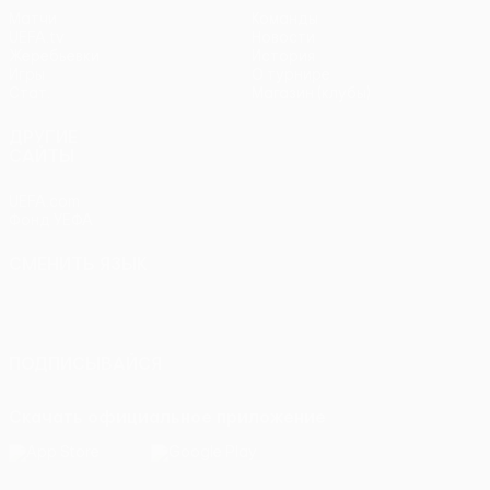
Матчи
Команды
UEFA.tv
Новости
Жеребьевки
История
Игры
О турнире
Стат.
Магазин (клубы)
ДРУГИЕ
САЙТЫ
UEFA.com
Фонд УЕФА
СМЕНИТЬ ЯЗЫК
Русский
English
Français
Deutsch
Русский
Español
Italiano
Português
ПОДПИСЫВАЙСЯ
Скачать официальное приложение