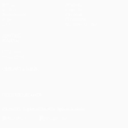
Матчи
Команды
UEFA.tv
Новости
Жеребьевки
История
Игры
О турнире
Стат.
Магазин (клубы)
ДРУГИЕ
САЙТЫ
UEFA.com
Фонд УЕФА
СМЕНИТЬ ЯЗЫК
Русский
English
Français
Deutsch
Русский
Español
Italiano
Português
ПОДПИСЫВАЙСЯ
Скачать официальное приложение