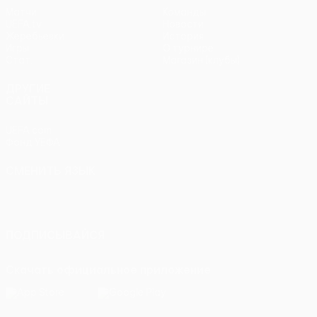
Матчи
Команды
UEFA.tv
Новости
Жеребьевки
История
Игры
О турнире
Стат.
Магазин (клубы)
ДРУГИЕ
САЙТЫ
UEFA.com
Фонд УЕФА
СМЕНИТЬ ЯЗЫК
Русский
English
Français
Deutsch
Русский
Español
Italiano
Português
ПОДПИСЫВАЙСЯ
Скачать официальное приложение