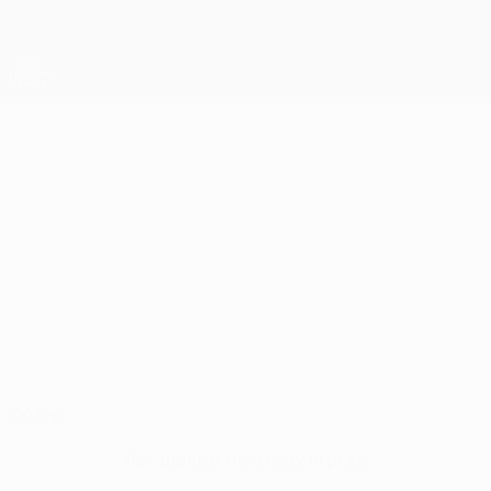
Skip
to
main
Лига Европы. Официальное
Скачать
content
Результаты live и статистика
Лига Европы УЕФА
КАЛВИН
Калвин Твихт Стат.
ТВИХТ
Иглз
Нидерланды
Обзор
Нет данных по этому игроку