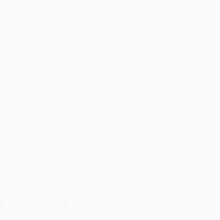
Матчи
Команды
UEFA.tv
Новости
Жеребьевки
История
Игры
О турнире
Стат.
Магазин (клубы)
ДРУГИЕ
САЙТЫ
UEFA.com
Фонд УЕФА
СМЕНИТЬ ЯЗЫК
Русский
English
Français
Deutsch
Русский
Español
Italiano
Português
ПОДПИСЫВАЙСЯ
Скачать официальное приложение