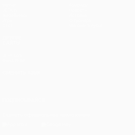
Матчи
Команды
UEFA.tv
Новости
Жеребьевки
История
Игры
О турнире
Стат.
Магазин (клубы)
ДРУГИЕ
САЙТЫ
UEFA.com
Фонд УЕФА
СМЕНИТЬ ЯЗЫК
Русский
English
Français
Deutsch
Русский
Español
Italiano
Português
ПОДПИСЫВАЙСЯ
Скачать официальное приложение