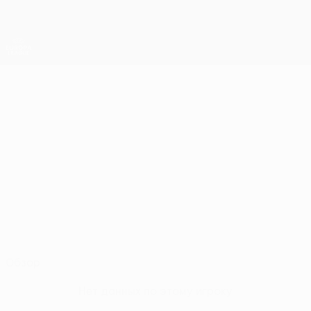
Skip
to
main
Лига Европы. Официальное
Скачать
content
Результаты live и статистика
Лига Европы УЕФА
ФИНН
Финн Стоккерс Стат.
СТОККЕРС
Иглз
Обзор
Нет данных по этому игроку