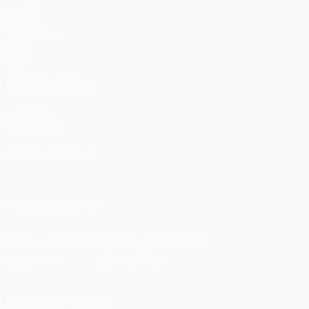
Матчи
UEFA.tv
Жеребьевки
Игры
Стат.
ДРУГИЕ САЙТЫ
UEFA.com
Фонд УЕФА
СМЕНИТЬ ЯЗЫК
Русский
English
Français
Deutsch
Русский
Español
Itali
ПОДПИСЫВАЙСЯ
Скачать официальное приложение
Конфиденциальность