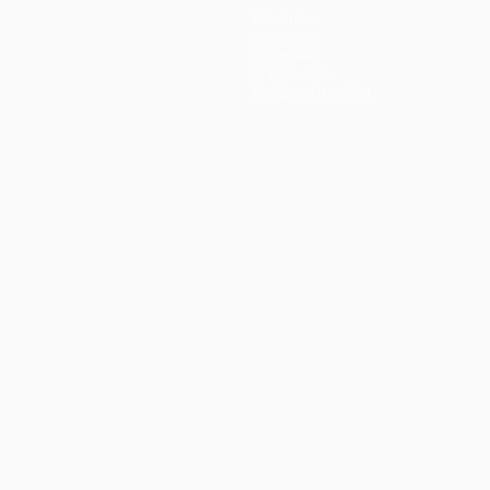
Команды
Новости
История
О турнире
Магазин (клубы)
ano
Português