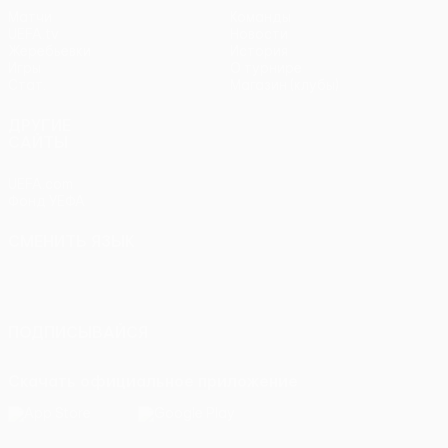
Матчи
Команды
UEFA.tv
Новости
Жеребьевки
История
Игры
О турнире
Стат.
Магазин (клубы)
ДРУГИЕ
САЙТЫ
UEFA.com
Фонд УЕФА
СМЕНИТЬ ЯЗЫК
Русский
English
Français
Deutsch
Русский
Español
Italiano
Português
ПОДПИСЫВАЙСЯ
Скачать официальное приложение