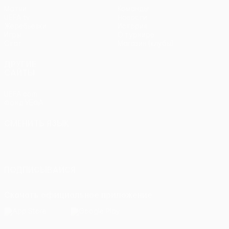
Матчи
Команды
UEFA.tv
Новости
Жеребьевки
История
Игры
О турнире
Стат.
Магазин (клубы)
ДРУГИЕ
САЙТЫ
UEFA.com
Фонд УЕФА
СМЕНИТЬ ЯЗЫК
Русский
English
Français
Deutsch
Русский
Español
Italiano
Português
ПОДПИСЫВАЙСЯ
Скачать официальное приложение