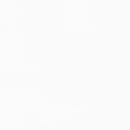
Матчи
Команды
UEFA.tv
Новости
Жеребьевки
История
Игры
О турнире
Стат.
Магазин (клубы)
ДРУГИЕ
САЙТЫ
UEFA.com
Фонд УЕФА
СМЕНИТЬ ЯЗЫК
Русский
English
Français
Deutsch
Русский
Español
Italiano
Português
ПОДПИСЫВАЙСЯ
Скачать официальное приложение