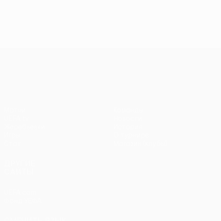
Лига Европы УЕФА
Матчи
Команды
UEFA.tv
Новости
Жеребьевки
История
Игры
О турнире
Стат.
Магазин (клубы)
ДРУГИЕ
САЙТЫ
UEFA.com
Фонд УЕФА
СМЕНИТЬ ЯЗЫК