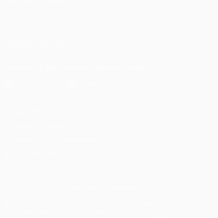
Русский
English
Français
Deutsch
Русский
Español
Italiano
Português
ПОДПИСЫВАЙСЯ
Скачать официальное приложение
Конфиденциальность
Правила и условия
Правила в отношении cookie
Настройки куки
© 1998-2026 УЕФА. Все права защищены
Название UEFA, логотип УЕФА, а также элементы дизайна,
относящиеся к соревнованиям УЕФА, являются