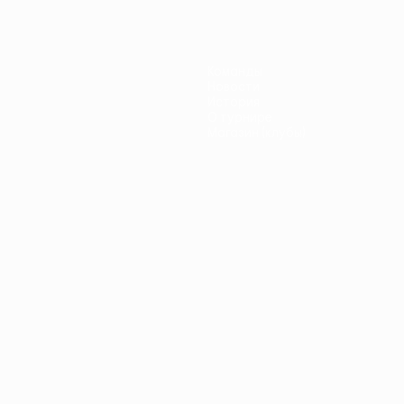
Команды
Новости
История
О турнире
Магазин (клубы)
ano
Português