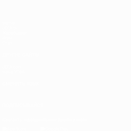
Матчи
UEFA.tv
Жеребьевки
Игры
Стат.
ДРУГИЕ САЙТЫ
UEFA.com
Фонд УЕФА
СМЕНИТЬ ЯЗЫК
Русский
English
Français
Deutsch
Русский
Español
Itali
ПОДПИСЫВАЙСЯ
Скачать официальное приложение