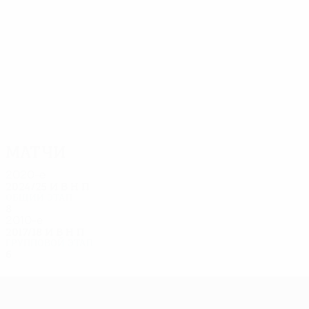
19
14
Бауманн
Гриллич
Матчи
2020-е
2024/25
И
В
Н
П
Общий этап
8
2
3
3
2010-е
2017/18
И
В
Н
П
Групповой этап
6
1
2
3
Лига Европы УЕФА