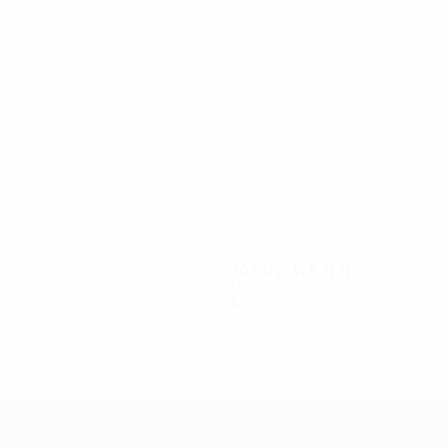
14
11
Крамарич
Гайгер
2020/21
И
В
Н
П
1/16 финала
8
5
2
1