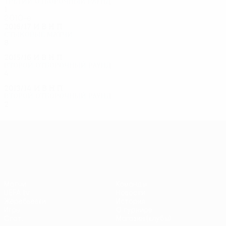
Третий отборочный раунд
1
0
0
1
2010-е
2016/17
И
В
Н
П
Стыковые матчи
8
4
3
1
2015/16
И
В
Н
П
Второй отборочный раунд
4
2
1
1
2013/14
И
В
Н
П
Второй отборочный раунд
2
1
0
1
Лига Европы УЕФА
Матчи
Команды
UEFA.tv
Новости
Жеребьевки
История
Игры
О турнире
Стат.
Магазин (клубы)