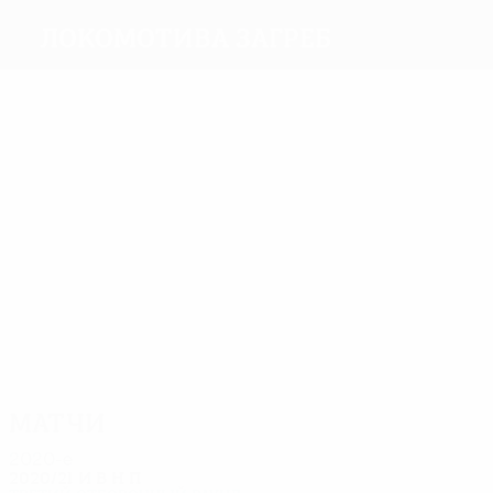
Локомотива Загреб
Голы
7
4
2
2
2
2
Марич
Фиолич
Перич
Мишич
Колар
Шовшич
Матчи
12
11
10
9
8
12
Марич
Цапан
Фиолич
Й.
Грезда
Бартолец
Чорич
Матчи
2020-е
2020/21
И
В
Н
П