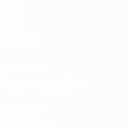
ДРУГИЕ
САЙТЫ
UEFA.com
Фонд УЕФА
СМЕНИТЬ ЯЗЫК
Русский
English
Français
Deutsch
Русский
Español
Italiano
Português
ПОДПИСЫВАЙСЯ
Скачать официальное приложение
Конфиденциальность
Правила и условия
Правила в отношении cookie